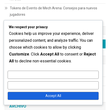
Tokens de Evento de Mech Arena: Consejos para nuevos
jugadores
We respect your privacy
BUSCAR
Cookies help us improve your experience, deliver
personalized content, and analyze traffic. You can
Search
choose which cookies to allow by clicking
for:
Customize
. Click
Accept All
to consent or
Reject
CATEGORÍAS
All
to decline non-essential cookies.
Bonificaciones del Pase de Batalla
Customize
Canjear Códigos y Trucos
Reject All
Premios de Token de Evento
Accept All
ARCHIVO