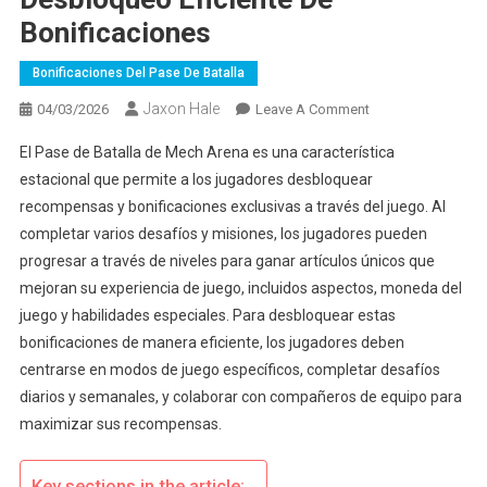
Bonificaciones
Bonificaciones Del Pase De Batalla
Jaxon Hale
On
04/03/2026
Leave A Comment
Mech
El Pase de Batalla de Mech Arena es una característica
Arena
estacional que permite a los jugadores desbloquear
Pase
recompensas y bonificaciones exclusivas a través del juego. Al
De
completar varios desafíos y misiones, los jugadores pueden
Batalla:
Desbloqueo
progresar a través de niveles para ganar artículos únicos que
Eficiente
mejoran su experiencia de juego, incluidos aspectos, moneda del
De
juego y habilidades especiales. Para desbloquear estas
Bonificaciones
bonificaciones de manera eficiente, los jugadores deben
centrarse en modos de juego específicos, completar desafíos
diarios y semanales, y colaborar con compañeros de equipo para
maximizar sus recompensas.
Key sections in the article: