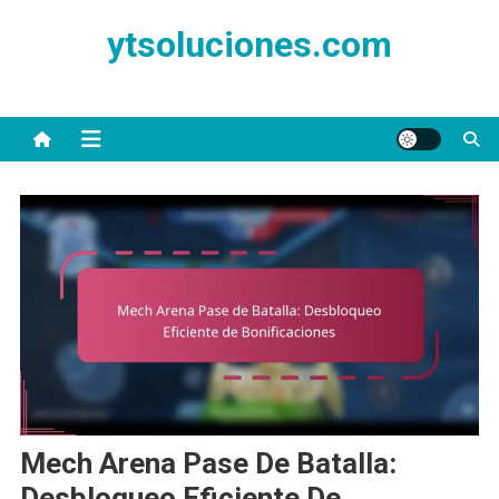
Skip
ytsoluciones.com
to
content
Mech Arena Pase De Batalla:
Desbloqueo Eficiente De