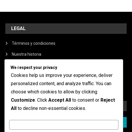
LEGAL
Términos y condiciones
Nuestra historia
Política de protección de datos
We respect your privacy
Cookies help us improve your experience, deliver
Cookies y seguimiento
personalized content, and analyze traffic. You can
Contáctanos
choose which cookies to allow by clicking
Customize
. Click
Accept All
to consent or
Reject
BUSCAR
All
to decline non-essential cookies.
Search
Customize
for: