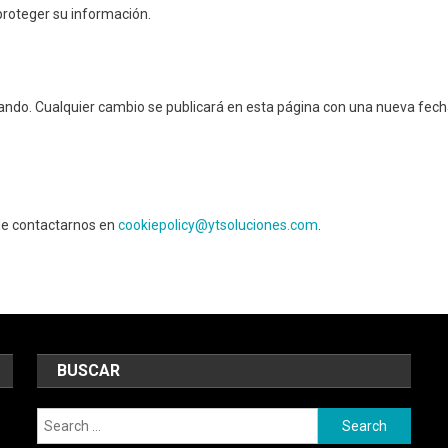
oteger su información.
uando. Cualquier cambio se publicará en esta página con una nueva fec
ede contactarnos en
cookiepolicy@ytsoluciones.com
.
BUSCAR
Search
for: