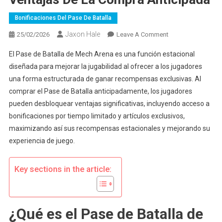
Bonificaciones Del Pase De Batalla
Jaxon Hale
On
25/02/2026
Leave A Comment
Mech
El Pase de Batalla de Mech Arena es una función estacional
Arena
diseñada para mejorar la jugabilidad al ofrecer a los jugadores
Pase
una forma estructurada de ganar recompensas exclusivas. Al
De
comprar el Pase de Batalla anticipadamente, los jugadores
Batalla:
Ventajas
pueden desbloquear ventajas significativas, incluyendo acceso a
De
bonificaciones por tiempo limitado y artículos exclusivos,
La
maximizando así sus recompensas estacionales y mejorando su
Compra
experiencia de juego.
Anticipada
Key sections in the article:
¿Qué es el Pase de Batalla de