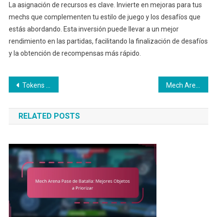
La asignación de recursos es clave. Invierte en mejoras para tus
mechs que complementen tu estilo de juego y los desafíos que
estás abordando. Esta inversión puede llevar a un mejor
rendimiento en las partidas, facilitando la finalización de desafíos
y la obtención de recompensas más rápido.
Post
Tokens de Evento de Mech Arena: Eventos y Temas Estacionales
Mech Arena Pase de Batalla: Comparando Recompensas Gratuitas vs Premium
navigation
RELATED POSTS