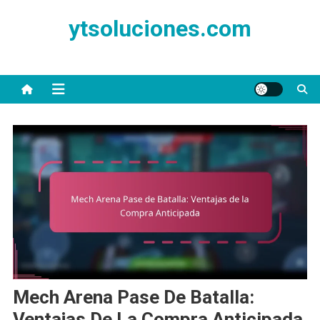
Skip
ytsoluciones.com
to
content
Mech Arena Pase De Batalla:
Ventajas De La Compra Anticipada