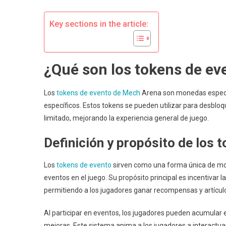
Compr
Los
Key sections in the article:
Ciclos
De
Evento
¿Qué son los tokens de e
Los
tokens de evento de Mech
Arena son monedas especia
específicos. Estos tokens se pueden utilizar para desblo
limitado, mejorando la experiencia general de juego.
Definición y propósito de los 
Los
tokens de evento
sirven como una forma única de m
eventos en el juego. Su propósito principal es incentivar 
permitiendo a los jugadores ganar recompensas y artículo
Al participar en eventos, los jugadores pueden acumular 
mejoras. Este sistema anima a los jugadores a interactua