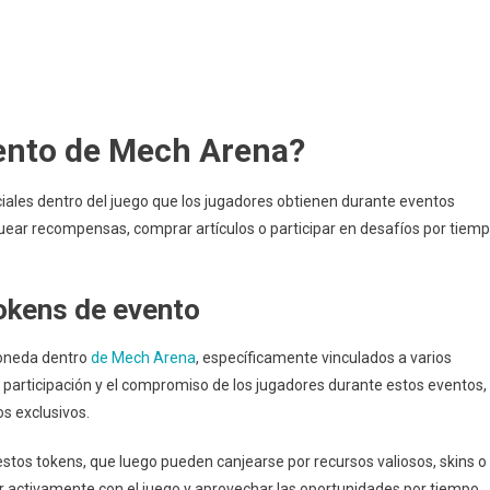
endiendo
s
vento de Mech Arena?
les dentro del juego que los jugadores obtienen durante eventos
quear recompensas, comprar artículos o participar en desafíos por tiem
tokens de evento
oneda dentro
de Mech Arena
, específicamente vinculados a varios
la participación y el compromiso de los jugadores durante estos eventos,
s exclusivos.
estos tokens, que luego pueden canjearse por recursos valiosos, skins o
r activamente con el juego y aprovechar las oportunidades por tiempo