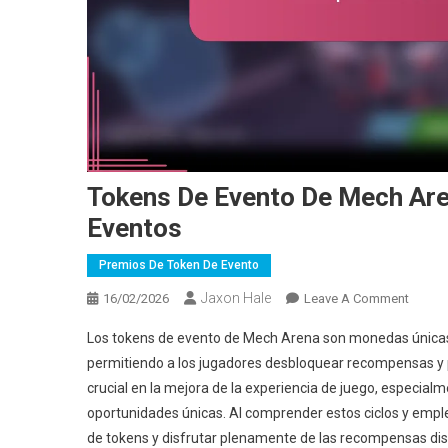
Tokens De Evento De Mech Are
Eventos
Premios De Token De Evento
Jaxon Hale
On
16/02/2026
Leave A Comment
Token
Los tokens de evento de Mech Arena son monedas únicas 
De
permitiendo a los jugadores desbloquear recompensas y p
Evento
crucial en la mejora de la experiencia de juego, especia
De
oportunidades únicas. Al comprender estos ciclos y empl
Mech
Arena:
de tokens y disfrutar plenamente de las recompensas dis